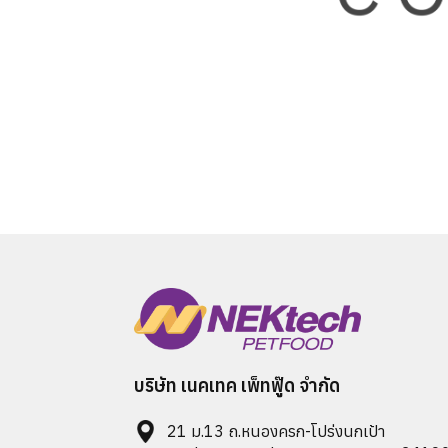
บริษัท เนคเทค เพ็ทฟู๊ด จำกัด
21 ม.13 ถ.หนองครก-โปร่งนกเป้า 	
