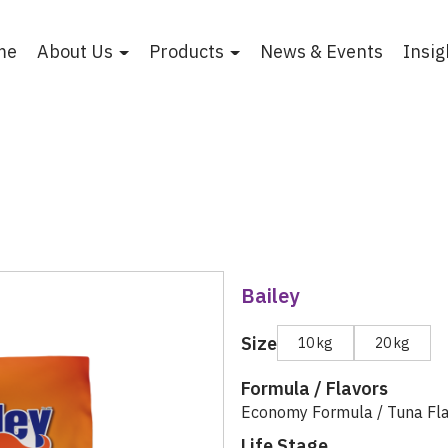
me
About Us
Products
News & Events
Insig
Bailey
Size
10 kg
20 kg
Formula / Flavors
Economy Formula / Tuna Fl
Life Stage