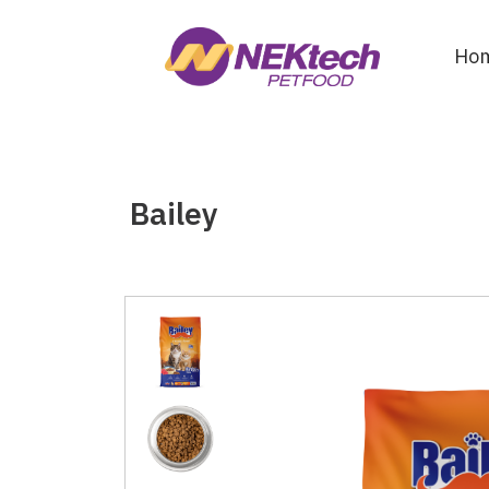
Ho
Bailey