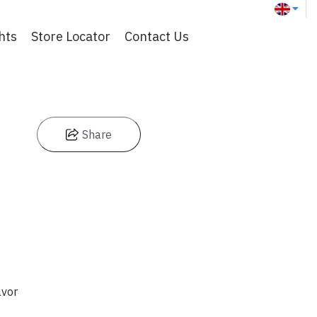
hts
Store Locator
Contact Us
Share
avor