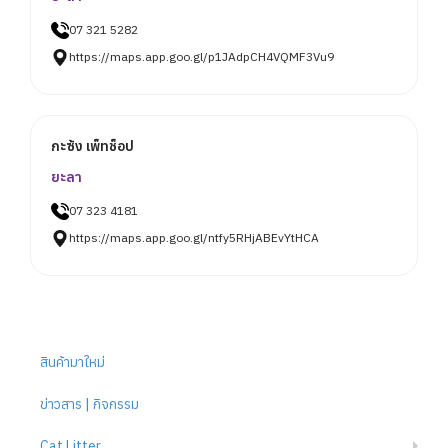
07 321 5282
https://maps.app.goo.gl/p1JAdpCH4VQMF3Vu9
กะซ้ง เพ็ทช็อป
ยะลา
07 323 4181
https://maps.app.goo.gl/ntfy5RHjABEvYtHCA
สินค้ามาใหม่
ข่าวสาร | กิจกรรม
Cat Litter