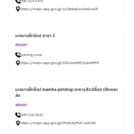
095 519 5475
https://maps.app.goo.gl/ssQNArjEwcAtaDoG8
มะหมาเพ็ทช้อป สาขา 2
สงขลา
coming soon
https://maps.app.goo.gl/SDbzexeWEQiob3KM9
มะหมาเพ็ทช็อป mamha petshop อาหารสัตว์เลี้ยง ปลีกและ
ส่ง
สงขลา
099 226 5525
https://maps.app.goo.gl/rMvKrdyMvtCooK3e6