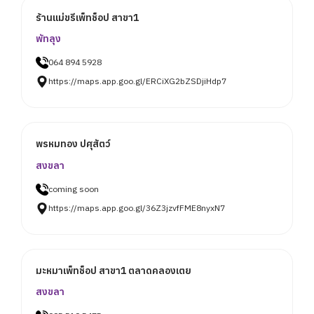
ร้านแม่ขรีเพ็ทช็อป สาขา1
พัทลุง
064 894 5928
https://maps.app.goo.gl/ERCiXG2bZSDjiHdp7
พรหมทอง ปศุสัตว์
สงขลา
coming soon
https://maps.app.goo.gl/36Z3jzvfFME8nyxN7
มะหมาเพ็ทช็อป สาขา1 ตลาดคลองเตย
สงขลา