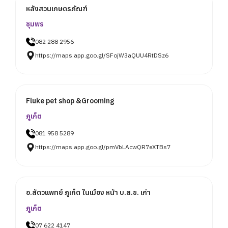
หลังสวนเกษตรภัณฑ์
ชุมพร
082 288 2956
https://maps.app.goo.gl/SFojW3aQUU4RtDSz6
Fluke pet shop &Grooming
ภูเก็ต
081 958 5289
https://maps.app.goo.gl/pmVbLAcwQR7eXTBs7
อ.สัตวแพทย์ ภูเก็ต ในเมือง หน้า บ.ส.ข. เก่า
ภูเก็ต
07 622 4147