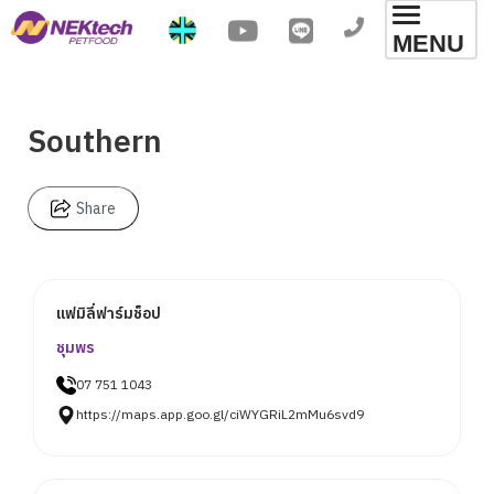
Toggl
MENU
navig
Southern
Share
แฟมิลี่ฟาร์มช็อป
ชุมพร
07 751 1043
https://maps.app.goo.gl/ciWYGRiL2mMu6svd9