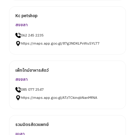
Kc petshop
สงขลา
062 245 2235
https://maps.app.goo.gl/87g3NDKLPvWuSYLT7
เพ็ทไทม์อาหารสัตว์
สงขลา
085 077 2547
https://maps.app.goo.gl/ATzTCkinqbNanMfNA
รวมมิตรสัตวแพทย์
ยะลา