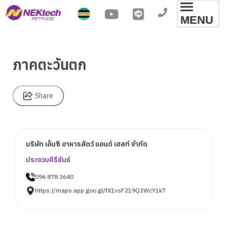
Toggl
MENU
navig
ภาคตะวันตก
Share
บริษัท เอ็นซี อาหารสัตว์ แอนด์ เฮลท์ จำกัด
ประจวบคีรีขันธ์
096 878 3640
https://maps.app.goo.gl/fX1vsF219Q2WcY1k7