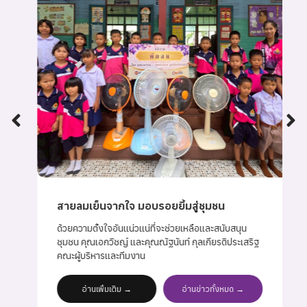
สายลมเย็นจากใจ มอบรอยยิ้มสู่ชุมชน
ด้วยความตั้งใจอันแน่วแน่ที่จะช่วยเหลือและสนับสนุน
ชุมชน คุณเอกวิชญ์ และคุณณัฐนันท์ กุลเกียรติประเสริฐ
คณะผู้บริหารและทีมงาน
อ่านเพิ่มเติม →
อ่านข่าวทั้งหมด →