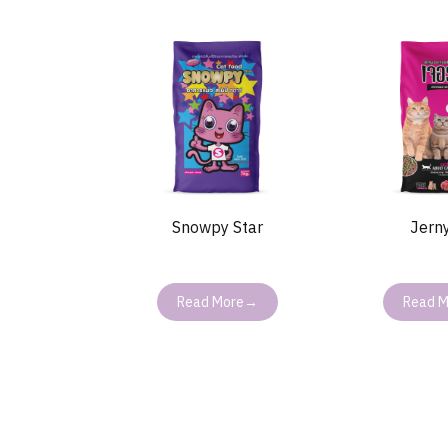
Snowpy Star
Jern
Read More→
Read 