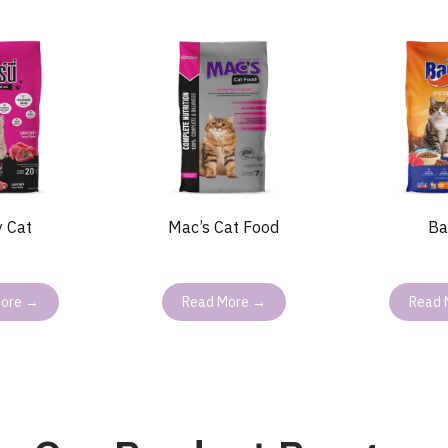
y Cat
Mac’s Cat Food
Ba
More →
Read More →
Read 