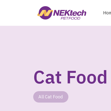
Ho
Cat Food
All Cat Food