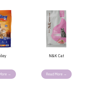
iley
N&K Cat
More →
Read More →