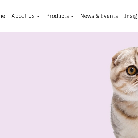
me
About Us
Products
News & Events
Insig