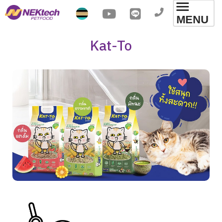
Toggl
MENU
navig
Kat-To