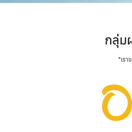
กลุ่
"เราจ