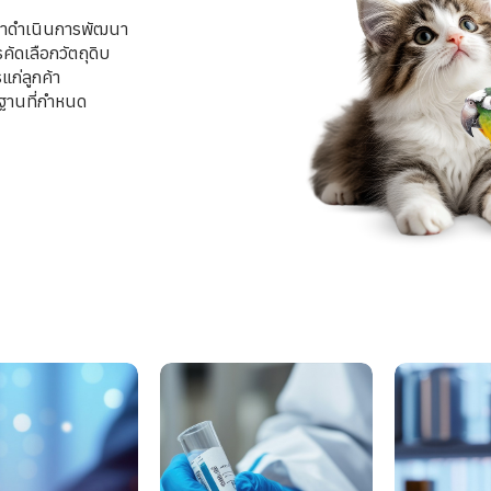
ราดำเนินการพัฒนา 

ดเลือกวัตถุดิบ 

่ลูกค้า 

รฐานที่กำหนด