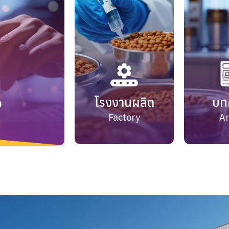
โรงงานผลิต
บท
จ
Factory
Ar