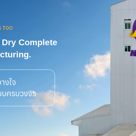
S TOO
 Dry Complete

cturing.
วางใจ

แบบครบวงจร